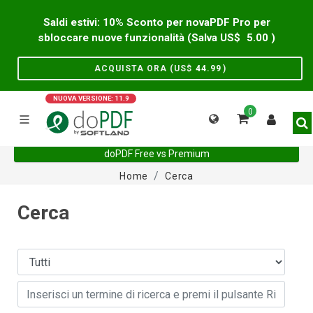
Saldi estivi: 10% Sconto per novaPDF Pro per
sbloccare nuove funzionalità (Salva US$
5.00
)
ACQUISTA ORA (US$
44.99
)
NUOVA VERSIONE: 11.9
0
doPDF Free vs Premium
Home
Cerca
Cerca