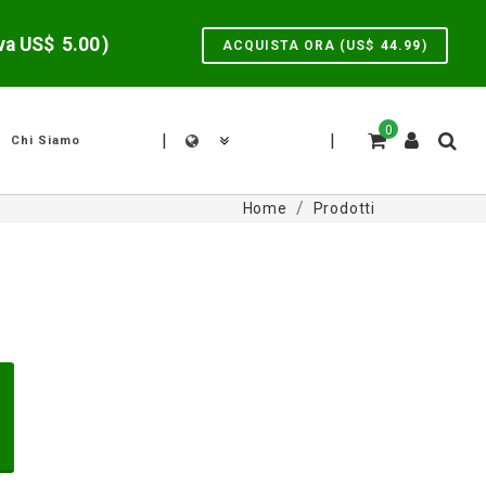
lva US$
5.00
)
ACQUISTA ORA (US$
44.99
)
0
|
|
Chi Siamo
Home
Prodotti