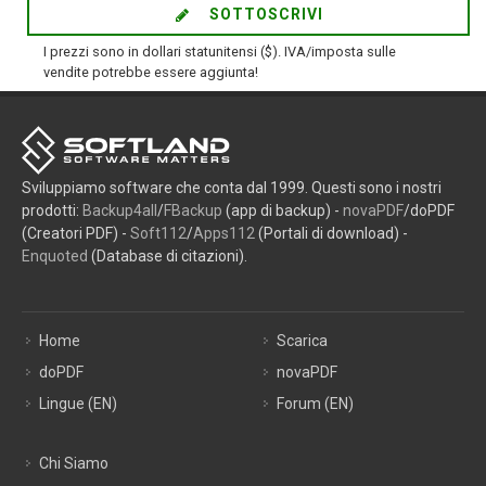
SOTTOSCRIVI
I prezzi sono in dollari statunitensi ($). IVA/imposta sulle
vendite potrebbe essere aggiunta!
Sviluppiamo software che conta dal 1999. Questi sono i nostri
prodotti:
Backup4all
/
FBackup
(app di backup) -
novaPDF
/doPDF
(Creatori PDF) -
Soft112
/
Apps112
(Portali di download) -
Enquoted
(Database di citazioni).
Home
Scarica
doPDF
novaPDF
Lingue (EN)
Forum (EN)
Chi Siamo