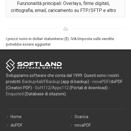
Funzionalità principali: Overlays, firme digitali,
crittografia, email, caricamento su FTP/SFTP e altro
I prezzi sono in dollari statunitensi ($). IVA/imposta sulle vendite
potrebbe essere aggiunta!
Sviluppiamo software che conta dal 1999. Questi sono i nostri
prodotti:
Backup4all
/
FBackup
(app di backup) -
novaPDF
/doPDF
(Creatori PDF) -
Soft112
/
Apps112
(Portali di download) -
Enquoted
(Database di citazioni).
Home
Scarica
doPDF
novaPDF