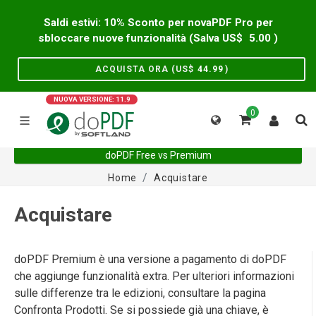
Saldi estivi: 10% Sconto per novaPDF Pro per
sbloccare nuove funzionalità (Salva US$
5.00
)
ACQUISTA ORA (US$
44.99
)
NUOVA VERSIONE: 11.9
0
doPDF Free vs Premium
Home
Acquistare
Acquistare
doPDF Premium è una versione a pagamento di doPDF
che aggiunge funzionalità extra. Per ulteriori informazioni
sulle differenze tra le edizioni, consultare la pagina
Confronta Prodotti. Se si possiede già una chiave, è