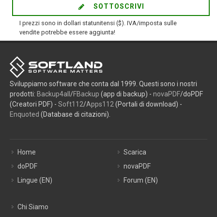
SOTTOSCRIVI
I prezzi sono in dollari statunitensi ($). IVA/imposta sulle
vendite potrebbe essere aggiunta!
Sviluppiamo software che conta dal 1999. Questi sono i nostri
prodotti:
Backup4all
/
FBackup
(app di backup) -
novaPDF
/doPDF
(Creatori PDF) -
Soft112
/
Apps112
(Portali di download) -
Enquoted
(Database di citazioni).
Home
Scarica
doPDF
novaPDF
Lingue (EN)
Forum (EN)
Chi Siamo