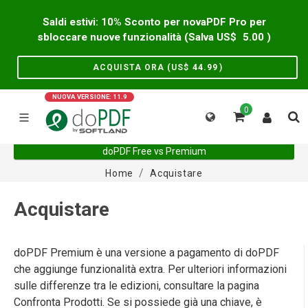
Saldi estivi: 10% Sconto per novaPDF Pro per
sbloccare nuove funzionalità (Salva US$
5.00
)
ACQUISTA ORA (US$
44.99
)
NUOVA VERSIONE: 11.9
0
doPDF Free vs Premium
Home
Acquistare
Acquistare
doPDF Premium è una versione a pagamento di doPDF
che aggiunge funzionalità extra. Per ulteriori informazioni
sulle differenze tra le edizioni, consultare la pagina
Confronta Prodotti. Se si possiede già una chiave, è