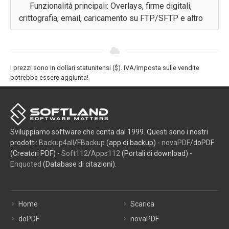
Funzionalità principali: Overlays, firme digitali,
crittografia, email, caricamento su FTP/SFTP e altro
I prezzi sono in dollari statunitensi ($). IVA/imposta sulle vendite
potrebbe essere aggiunta!
Sviluppiamo software che conta dal 1999. Questi sono i nostri
prodotti:
Backup4all
/
FBackup
(app di backup) -
novaPDF
/doPDF
(Creatori PDF) -
Soft112
/
Apps112
(Portali di download) -
Enquoted
(Database di citazioni).
Home
Scarica
doPDF
novaPDF