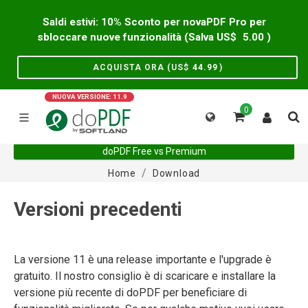
Saldi estivi: 10% Sconto per novaPDF Pro per
sbloccare nuove funzionalità (Salva US$
5.00
)
ACQUISTA ORA (US$
44.99
)
NUOVA VERSIONE: 11.9
0
doPDF Free vs Premium
Home
Download
Versioni precedenti
La versione 11 è una release importante e l'upgrade è
gratuito. Il nostro consiglio è di scaricare e installare la
versione più recente di doPDF per beneficiare di