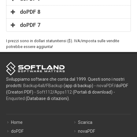
doPDF 8
doPDF 7
I prezzi sono in dollari statunitensi ($). IVA/imposta sulle vendite
potrebbe essere aggiunta!
Sviluppiamo software che conta dal 1999. Questi sono i nostri
prodotti:
Backup4all
/
FBackup
(app di backup) -
novaPDF
/doPDF
(Creatori PDF) -
Soft112
/
Apps112
(Portali di download) -
Enquoted
(Database di citazioni).
Home
Scarica
doPDF
novaPDF